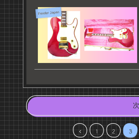
Fender Japan
前
1
2
3