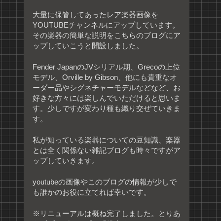
大量に保管してあったレア楽器画像を
YOUTUBEチャンネルにアップしています。
その楽器の簡単な説明をこちらのブログにア
ップしていこうと開設しました。
Fender JapanのJVシリアル期、Grecoの上位
モデル、Orville by Gibson、他にも貴重なオ
ーダー品やシグネチャーモデルなどなど、お
好きな方々には楽しんでいただけると思いま
す。少しですが変わり種も織り交ぜていきま
す。
私が知っている楽器についての豆知識、楽器
とは全く関係ない雑記ブログも時々ですがア
ップしていきます。
youtubeの画像やこのブログの情報が少しで
も誰かのお役に立てれば幸いです。
※リニューアルは概ね完了しました。とりあ