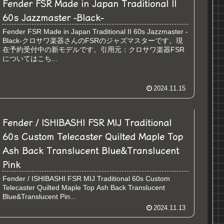
Fender FSR Made in Japan Traditional II
60s Jazzmaster -Black-
Fender FSR Made in Japan Traditional II 60s Jazzmaster -
Black-クロサワ楽器さんのFSRのジャズマスターです。現
在予約受付中の新モデルです。引用元：クロサワ楽器FSR
についてはこち...
2024.11.15
Fender / ISHIBASHI FSR MIJ Traditional
60s Custom Telecaster Quilted Maple Top
Ash Back Translucent Blue&Translucent
Pink
Fender / ISHIBASHI FSR MIJ Traditional 60s Custom
Telecaster Quilted Maple Top Ash Back Translucent
Blue&Translucent Pin...
2024.11.13