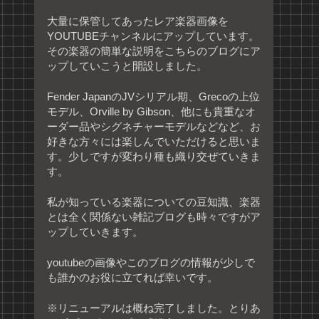
大量に保管してあったレア楽器画像を
YOUTUBEチャンネルにアップしています。
その楽器の簡単な説明をこちらのブログにア
ップしていこうと開設しました。
Fender JapanのJVシリアル期、Grecoの上位
モデル、Orville by Gibson、他にも貴重なオ
ーダー品やシグネチャーモデルなどなど、お
好きな方々には楽しんでいただけると思いま
す。少しですが変わり種も織り交ぜていきま
す。
私が知っている楽器についての豆知識、楽器
とは全く関係ない雑記ブログも時々ですがア
ップしていきます。
youtubeの画像やこのブログの情報が少しで
も誰かのお役に立てれば幸いです。
※リニューアルは概ね完了しました。とりあ