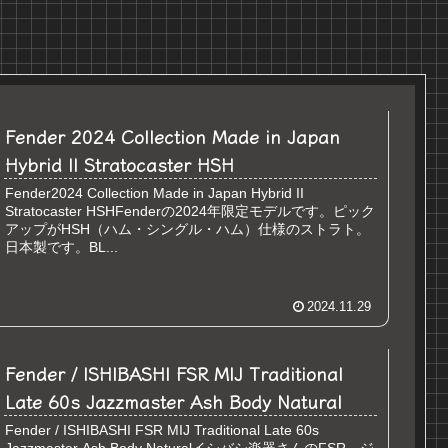
Fender 2024 Collection Made in Japan
Hybrid II Stratocaster HSH
Fender2024 Collection Made in Japan Hybrid II
Stratocaster HSHFenderの2024年限定モデルです。ピック
アップがHSH（ハム・シングル・ハム）仕様のストラト。
日本製です。BL...
2024.11.29
Fender / ISHIBASHI FSR MIJ Traditional
Late 60s Jazzmaster Ash Body Natural
Fender / ISHIBASHI FSR MIJ Traditional Late 60s