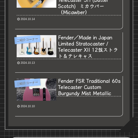
Scotch) ミカウバー
（Micawber）
2024.10.14
Fender／Made in Japan
ご紹介コーナー
Limited Stratocaster /
Telecaster XII 12弦ストラ
ト＆テレキャス
2024.10.13
Fender FSR Traditional 60s
ご紹介コーナー
Telecaster Custom
Burgundy Mist Metallic
2024.10.10