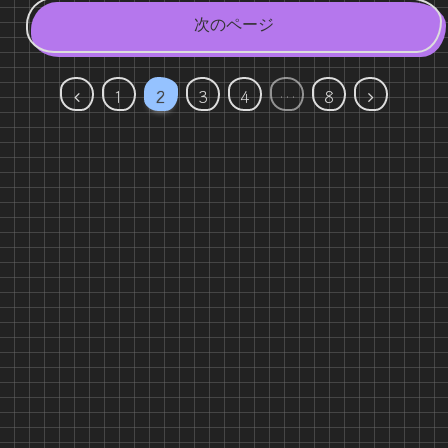
次のページ
前
次
1
2
3
4
…
8
へ
へ