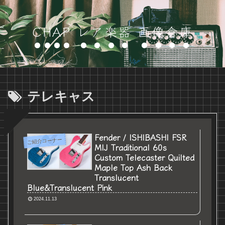
CHAP レア楽器 画像倉庫
テレキャス
Fender / ISHIBASHI FSR
ご紹介コーナー
MIJ Traditional 60s
Custom Telecaster Quilted
Maple Top Ash Back
Translucent
Blue&Translucent Pink
2024.11.13