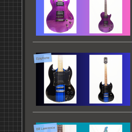
Epiphone
Bill Lawrence