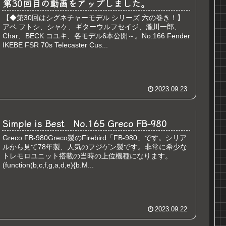
第30回目の動画をアップしました。
【◆第30回はシグネチャーモデル シリーズ 六の巻き！】
アベ フトシ、シャケ、ギターウルフセイジ、瀧川一郎、
Char、BECK コユキ、各モデル6本公開～。No.166 Fender
IKEBE FSR 70s Telecaster Cus...
2023.09.23
Simple is Best No.165 Greco FB-980
Greco FB-980Greco製のFirebird「FB-980」です。シリア
ルから見て78年製、人気のフジゲン製です。非常に希少な
トレモロユニット搭載の当時の上位機種になります。
(function(b,c,f,g,a,d,e){b.M...
2023.09.22