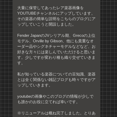
大量に保管してあったレア楽器画像を
YOUTUBEチャンネルにアップしています。
その楽器の簡単な説明をこちらのブログにア
ップしていこうと開設しました。
Fender JapanのJVシリアル期、Grecoの上位
モデル、Orville by Gibson、他にも貴重なオ
ーダー品やシグネチャーモデルなどなど、お
好きな方々には楽しんでいただけると思いま
す。少しですが変わり種も織り交ぜていきま
す。
私が知っている楽器についての豆知識、楽器
とは全く関係ない雑記ブログも時々ですがア
ップしていきます。
youtubeの画像やこのブログの情報が少しで
も誰かのお役に立てれば幸いです。
※リニューアルは概ね完了しました。とりあ