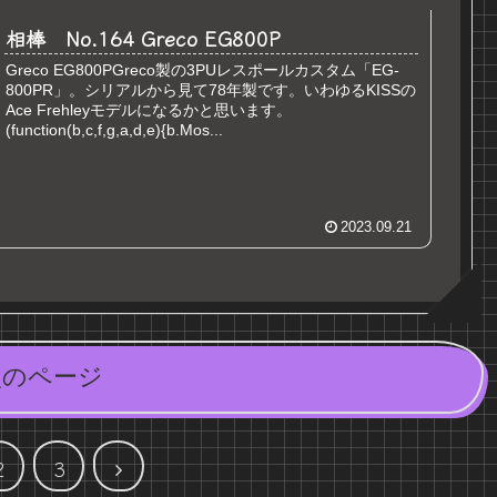
相棒 No.164 Greco EG800P
Greco EG800PGreco製の3PUレスポールカスタム「EG-
800PR」。シリアルから見て78年製です。いわゆるKISSの
Ace Frehleyモデルになるかと思います。
(function(b,c,f,g,a,d,e){b.Mos...
2023.09.21
次のページ
次
2
3