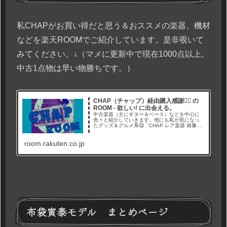
私CHAPがお買い得だと思う＆おススメの楽器、機材
などを楽天ROOMでご紹介しています。是非覗いて
みてください。↓（マメに更新中で現在1000点以上。
中古1点物は早い物勝ちです。）
CHAP（チャップ）経由購入感謝🙇‍♂ の
ROOM - 欲しい! に出会える。
中古楽器（主にギター＆ベース）などを中心に
色々と紹介していきます。他にも私が気になっ
たグッズ＆グルメ系😋「CHAP レア楽器 画像倉
庫」と言うYouTubeチャンネルやブログでレア
なギター画像や情報を紹介しています。Twitterも
room.rakuten.co.jp
やってます→経由購入ありがとうございます🙇‍
布袋寅泰モデル まとめページ