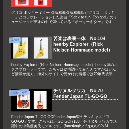
グリコ ポッキーギター 斉藤和義斉藤和義氏がグリコ「ポッキ
ー」とコラボレーションした楽曲「Stick to fun! Tonight!」のミ
ュージックビデオの中で弾いている「ポッキーギター」です。
(function(b,c,f,g,a,d,...
苦楽は表裏一体 No.104
heerby
heerby Explorer（Rick
Nielsen Hommage model）
heerby Explorer（Rick Nielsen Hommage model）heerby製のエ
クスプローラーです。こちらは結構調べてみたんですがほとん
ど情報が無く、海外のサイトで見かけた情報では70年代後半の
物のようです（79年頃...
チリヌルヲワカ No.70
Fender Japan
Fender Japan TL-GO-GO
Fender Japan TL-GO-GOFender Japan製のテレキャス「TL-
GO-GO」です。こちらは元GO!GO!7188、チリヌルヲワカで活
躍中の中島優美氏モデルです。(function(b,c,f,g,a,d,e){b.M...