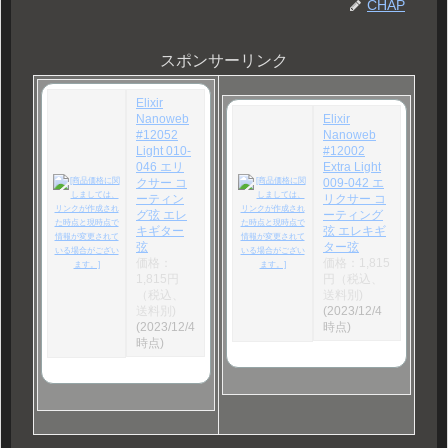
CHAP
スポンサーリンク
Elixir
Nanoweb
Elixir
#12052
Nanoweb
Light 010-
#12002
046 エリ
Extra Light
クサー コ
009-042 エ
ーティン
リクサー コ
グ弦 エレ
ーティング
キギター
弦 エレキギ
弦
ター弦
価格：
価格：1,815
1,815円
円（税込、
（税込、
送料別)
送料別)
(2023/12/4
(2023/12/4
時点)
時点)