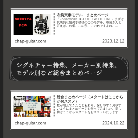
布袋寅泰モデル まとめページ
「Zodiacworks TC-HOTEI WHITE LINE」まずは
代表的な幾何学模様のこのモデル。布袋さんと
言えばこの柄、この形、この色ですよね。
「Fernandes TE-115HT BLACK LINE」そして
色が反転したこちら「...
chap-guitar.com
2023.12.12
シグネチャー特集、メーカー別特集、
モデル別など総合まとめページ
総合まとめページ（スタートはここから
がおススメ）
数が増えてきたこともあり、探しやすく見やす
いようにまとめページを作ってみました。探し
物はここからスタートをおススメいたします。
メーカー別、タイプ別、シグネチャーモデル特
集などなど。徐々に増やして、まとめていきま
chap-guitar.com
2024.10.22
すので沢山見て行ってくださいね...