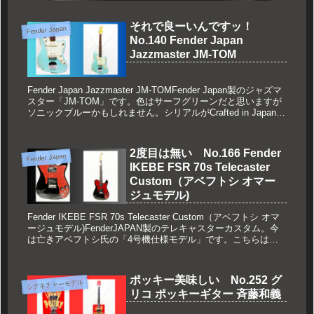
それで良ーいんですッ！
Fender Japan
No.140 Fender Japan
Jazzmaster JM-TOM
Fender Japan Jazzmaster JM-TOMFender Japan製のジャズマ
スター「JM-TOM」です。色はサーフグリーンだと思いますが
ソニックブルーかもしれません。シリアルがCrafted in Japan
O0 + ...
2度目は無い No.166 Fender
Fender Japan
IKEBE FSR 70s Telecaster
Custom（アベフトシ オマー
ジュモデル)
Fender IKEBE FSR 70s Telecaster Custom（アベフトシ オマ
ージュモデル)FenderJAPAN製のテレキャスターカスタム。今
は亡きアベフトシ氏の「4号機仕様モデル」です。こちらはイ
ケベ楽器さんがオーダーし...
ポッキー美味しい No.252 グ
シグネチャーモデル
リコ ポッキーギター 斉藤和義