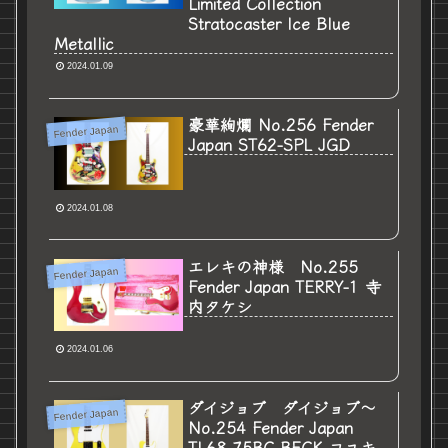
Limited Collection
Stratocaster Ice Blue
Metallic
2024.01.09
豪華絢爛 No.256 Fender
Fender Japan
Japan ST62-SPL JGD
2024.01.08
エレキの神様 No.255
Fender Japan
Fender Japan TERRY-1 寺
内タケシ
2024.01.06
ダイジョブ ダイジョブ～
Fender Japan
No.254 Fender Japan
TL68-75BC BECK コユキ