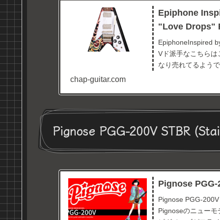
Epiphone Insp
"Love Drops" 
EpiphoneInspired b
Vド派手なこちらは
なり売れてるようです
chap-guitar.com
Pignose PGG-200V STBR (Stai
Pignose PGG-
Pignose PGG-2
Pignoseのニューモデ