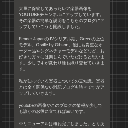
大量に保管してあったレア楽器画像を
YOUTUBEチャンネルにアップしています。
その楽器の簡単な説明をこちらのブログにア
ップしていこうと開設しました。
Fender JapanのJVシリアル期、Grecoの上位
モデル、Orville by Gibson、他にも貴重なオ
ーダー品やシグネチャーモデルなどなど、お
好きな方々には楽しんでいただけると思いま
す。少しですが変わり種も織り交ぜていきま
す。
私が知っている楽器についての豆知識、楽器
とは全く関係ない雑記ブログも時々ですがア
ップしていきます。
youtubeの画像やこのブログの情報が少しで
も誰かのお役に立てれば幸いです。
※リニューアルは概ね完了しました。とりあ