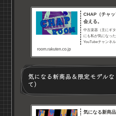
CHAP（チャップ
会える。
中古楽器（主にギタ
にも私が気になった
YouTubeチャ
Twitterもやって
room.rakuten.co.jp
気になる新商品＆限定モデルな
て）
気になる新商品