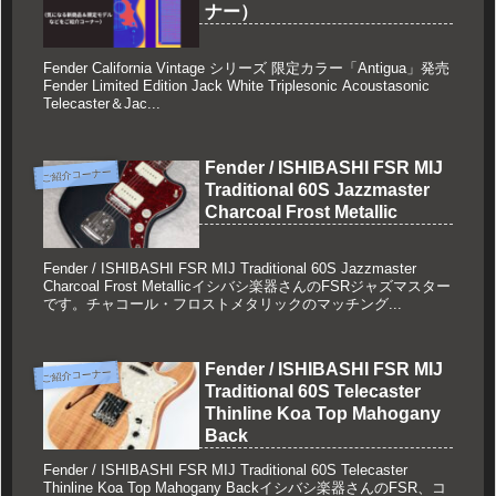
ナー）
Fender California Vintage シリーズ 限定カラー「Antigua」発売
Fender Limited Edition Jack White Triplesonic Acoustasonic
Telecaster＆Jac...
Fender / ISHIBASHI FSR MIJ
ご紹介コーナー
Traditional 60S Jazzmaster
Charcoal Frost Metallic
Fender / ISHIBASHI FSR MIJ Traditional 60S Jazzmaster
Charcoal Frost Metallicイシバシ楽器さんのFSRジャズマスター
です。チャコール・フロストメタリックのマッチング...
Fender / ISHIBASHI FSR MIJ
ご紹介コーナー
Traditional 60S Telecaster
Thinline Koa Top Mahogany
Back
Fender / ISHIBASHI FSR MIJ Traditional 60S Telecaster
Thinline Koa Top Mahogany Backイシバシ楽器さんのFSR、コ