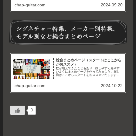
のもここ最近、特にFenderさんが限定モデルを
chap-guitar.com
2024.09.20
多数発売されておりま...
シグネチャー特集、メーカー別特集、
モデル別など総合まとめページ
総合まとめページ（スタートはここから
がおススメ）
数が増えてきたこともあり、探しやすく見やす
いようにまとめページを作ってみました。探し
物はここからスタートをおススメいたします。
メーカー別、タイプ別、シグネチャーモデル特
集などなど。徐々に増やして、まとめていきま
chap-guitar.com
2024.10.22
すので沢山見て行ってくださいね...
0