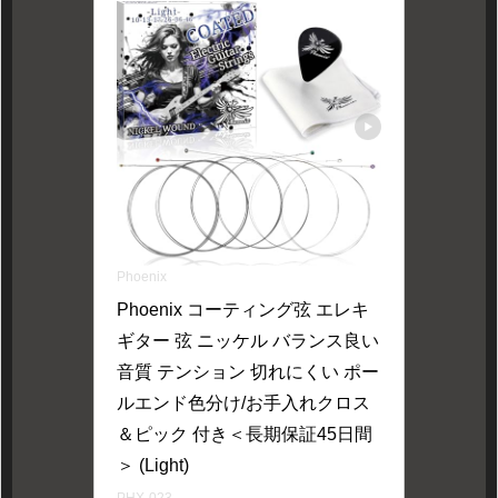
Phoenix
Phoenix コーティング弦 エレキ 
ギター 弦 ニッケル バランス良い
音質 テンション 切れにくい ポー
ルエンド色分け/お手入れクロス
＆ピック 付き＜長期保証45日間
＞ (Light)
PHX-023