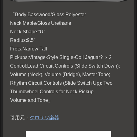
「Body:Basswood/Gloss Polyester
Neck:Maple/Gloss Urethane
Neck Shape:”U”
Radius:9.5″
Frets:Narrow Tall
Pickups:Vintage-Style Single-Coil Jaguar? ｘ2
Control:Lead Circuit Controls (Slide Switch Down):
Volume (Neck), Volume (Bridge), Master Tone;
Rhythm Circuit Controls (Slide Switch Up): Two
Thumbwheel Controls for Neck Pickup
Volume and Tone」
引用元：
クロサワ楽器