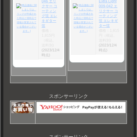
046 エリ
Extra Light
クサー コ
009-042 エ
ーティン
リクサー コ
グ弦 エレ
ーティング
キギター
弦 エレキギ
弦
ター弦
価格：
価格：1,815
1,815円
円（税込、
（税込、
送料別)
送料別)
(2023/12/4
(2023/12/4
時点)
時点)
スポンサーリンク
スポンサーリンク