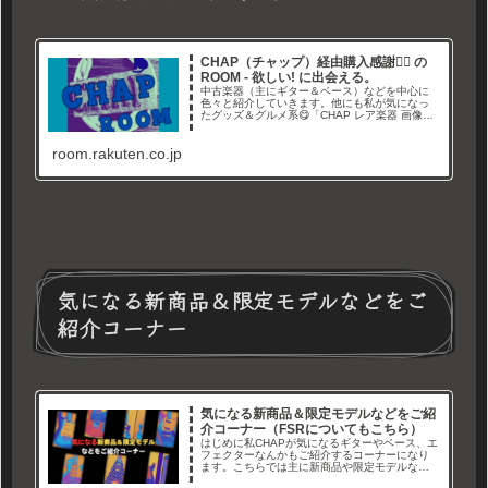
CHAP（チャップ）経由購入感謝🙇‍♂ の
ROOM - 欲しい! に出会える。
中古楽器（主にギター＆ベース）などを中心に
色々と紹介していきます。他にも私が気になっ
たグッズ＆グルメ系😋「CHAP レア楽器 画像倉
庫」と言うYouTubeチャンネルやブログでレア
なギター画像や情報を紹介しています。Twitterも
room.rakuten.co.jp
やってます→経由購入ありがとうございます🙇‍
気になる新商品＆限定モデルなどをご
紹介コーナー
気になる新商品＆限定モデルなどをご紹
介コーナー（FSRについてもこちら）
はじめに私CHAPが気になるギターやベース、エ
フェクターなんかもご紹介するコーナーになり
ます。こちらでは主に新商品や限定モデルなど
をご紹介していければと思っています。と言う