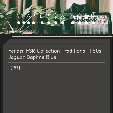
CHAP レア楽器 画像倉庫
Fender FSR Collection Traditional II 60s
Jaguar Daphne Blue
【PR】