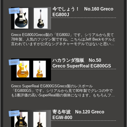
今でしょう！ No.160 Greco
Greco
EG800J
Greco EG800JGreco製の「EG800J」です。シリアルから見て
78年製、人気のフジゲン製ですね。こちらはJeff Beckモデルと
言われていますが公式なシグネチャーモデルではないと思いま
す。(function(b,c,f,g,...
ハカランダ指板 No.50
Greco
Greco SuperReal EG800GS
Greco SuperReal EG800GSGreco製のレスポール
「EG800GS」です。シリアルから見て80年製でグレコの中で
も1番評価の高いSuperReal期の個体になります。もちろんフジ
ゲン製です。(function(b,c,f...
寄る年波 No.120 Greco
Greco
EGW-800