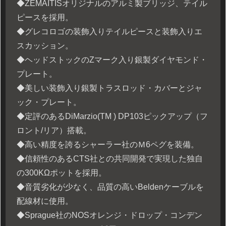
◆ZEMAITISオリジナルのアルミ製ブリッジ、テイル
ピースを採用。
◆グレコロゴの装飾入りテイルピースと装飾入りエ
スカッション。
◆ヘッドストックのZマーク入り銀製ダイヤモンド・
プレート。
◆美しい装飾入り銀製トラスロッド・カバーとジャ
ック・プレート。
◆定評のあるDiMarzio(TM ) DP103ピックアップ（フ
ロント/リア）搭載。
◆高い精度を誇るシャーラー社のＭ6ペグを装備。
◆信頼性のあるCTS社との共同開発で実現した独自
の300KΩポットを採用。
◆音質劣化が少なく、品質の高いBeldenケーブルを
配線材に使用。
◆Sprague社のNOSオレンジ・ドロップ・コンデン