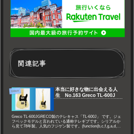
関連記事
本当に好きな物に出会える人
Greco
生 No.163 Greco TL-600J
Greco TL-600JGRECO製のテレキャス「TL-600J」 です。ジェ
フベックモデルと言われている通称テレギブです。シリアルか
ら見て78年製。人気のフジゲン製です。(function(b,c,f,g,a,d,e)
{b.Moshim...