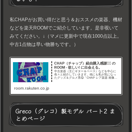
私CHAPがお買い得だと思う＆おススメの楽器、機材
などを楽天ROOMでご紹介しています。是非覗いて
みてください。↓（マメに更新中で現在1000点以上。
中古1点物は早い物勝ちです。）
CHAP（チャップ）経由購入感謝🙇‍♂ の
ROOM - 欲しい! に出会える。
中古楽器（主にギター＆ベース）などを中心に
色々と紹介していきます。他にも私が気になっ
たグッズ＆グルメ系😋「CHAP レア楽器 画像倉
庫」と言うYouTubeチャンネルやブログでレア
なギター画像や情報を紹介しています。Twitterも
room.rakuten.co.jp
やってます→経由購入ありがとうございます🙇‍
Greco（グレコ）製モデル パート2 ま
とめページ