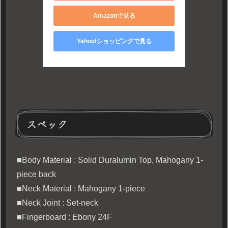
Amazonで見る
Yahoo!ショッピングで見る
スペック
■Body Material : Solid Duralumin Top, Mahogany 1-
piece back
■Neck Material : Mahogany 1-piece
■Neck Joint : Set-neck
■Fingerboard : Ebony 24F