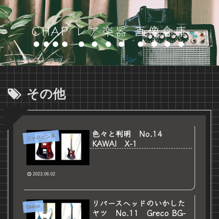
CHAP レア楽器 画像倉庫
その他
色々と判明 No.14
ジャパビン系
KAWAI X-1
2023.06.02
リバースヘッドのいかした
Greco
ヤツ No.11 Greco BG-