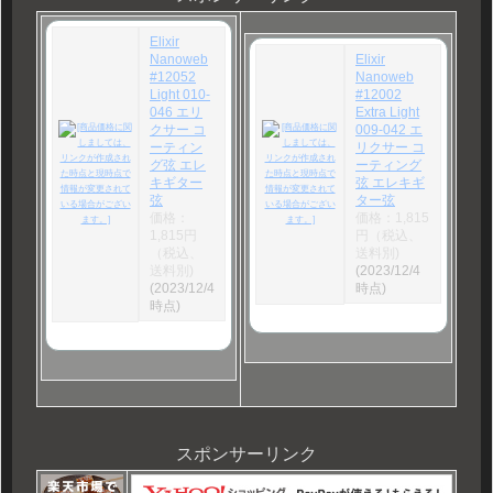
Elixir
Nanoweb
Elixir
#12052
Nanoweb
Light 010-
#12002
046 エリ
Extra Light
クサー コ
009-042 エ
ーティン
リクサー コ
グ弦 エレ
ーティング
キギター
弦 エレキギ
弦
ター弦
価格：
価格：1,815
1,815円
円（税込、
（税込、
送料別)
送料別)
(2023/12/4
(2023/12/4
時点)
時点)
スポンサーリンク