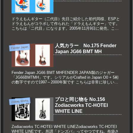
ドラえもんギター（二代目）先日ご紹介した初代同様、ESPと
ドラえもんがコラボして作られた「ドラえもんギター」です。
こちらは「二代目」になります。2005年11月9日に発売。こち
らも同じく200本限定の希少モデルです。(function(b,...
人気カラー No.175 Fender
Fender Japan
Japan JG66 BMT MH
Fender Japan JG66 BMT MHFENDER JAPAN製のジャガー
「JG66BMTMH」です。シリアルがCrafted in Japan O0 + 5桁
の数字ですので1997～2000年製です こちらは非常に珍しいカ
ラーの...
プロと同じ物を No.156
Zodiac Works
Zodiacworks TC-HOTEI
WHITE LINE
Zodiacworks TC-HOTEI WHITE LINEZodiacworks TC-HOTEI
WHITE LINEです。所謂「ドンズバ」ってやつですね。布袋さ