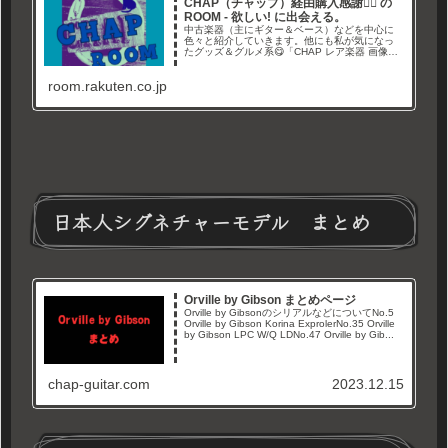
CHAP（チャップ）経由購入感謝🙇‍♂ の
ROOM - 欲しい! に出会える。
中古楽器（主にギター＆ベース）などを中心に
色々と紹介していきます。他にも私が気になっ
たグッズ＆グルメ系😋「CHAP レア楽器 画像倉
庫」と言うYouTubeチャンネルやブログでレア
なギター画像や情報を紹介しています。Twitterも
room.rakuten.co.jp
やってます→経由購入ありがとうございます🙇‍
日本人シグネチャーモデル まとめ
Orville by Gibson まとめページ
Orville by GibsonのシリアルなどについてNo.5
Orville by Gibson Korina ExprolerNo.35 Orville
by Gibson LPC W/Q LDNo.47 Orville by Gib...
chap-guitar.com
2023.12.15