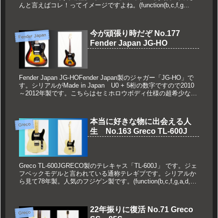
んと言えばコレ！ってイメージですよね。(function(b,c,f,g...
今が頑張り時だぞ No.177
Fender Japan
Fender Japan JG-HO
Fender Japan JG-HOFender Japan製のジャガー「JG-HO」で
す。シリアルがMade in Japan U0 + 5桁の数字ですので2010
～2012年製です。こちらはセミホロウボディ仕様の超希少な限
定モデルになり...
本当に好きな物に出会える人
Greco
生 No.163 Greco TL-600J
Greco TL-600JGRECO製のテレキャス「TL-600J」 です。ジェ
フベックモデルと言われている通称テレギブです。シリアルか
ら見て78年製。人気のフジゲン製です。(function(b,c,f,g,a,d,e)
{b.Moshim...
22年振りに復活 No.71 Greco
Greco