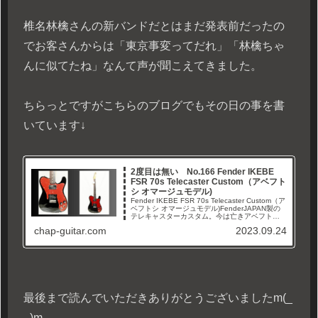
椎名林檎さんの新バンドだとはまだ発表前だったの
でお客さんからは「東京事変ってだれ」「林檎ちゃ
んに似てたね」なんて声が聞こえてきました。
ちらっとですがこちらのブログでもその日の事を書
いています↓
2度目は無い No.166 Fender IKEBE
FSR 70s Telecaster Custom（アベフト
シ オマージュモデル)
Fender IKEBE FSR 70s Telecaster Custom（ア
ベフトシ オマージュモデル)FenderJAPAN製の
テレキャスターカスタム。今は亡きアベフトシ
氏の「4号機仕様モデル」です。こちらはイケベ
chap-guitar.com
2023.09.24
楽器さんがオーダーし...
最後まで読んでいただきありがとうございましたm(_
_)m