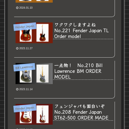
2024.01.10
ワクワクしますよね
Fender Japan
No.221 Fender Japan TL
Order model
2023.11.27
一点物！ No.210 Bill
Bill Lawrence
Lawrence BM ORDER
MODEL
2023.11.14
フェンジャパも面白いぞ
Fender Japan
No.208 Fender Japan
ST62-500 ORDER MADE