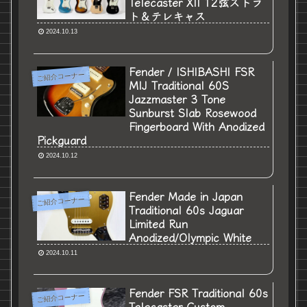
Telecaster XII 12弦ストラ
ト＆テレキャス
2024.10.13
Fender / ISHIBASHI FSR
ご紹介コーナー
MIJ Traditional 60S
Jazzmaster 3 Tone
Sunburst Slab Rosewood
Fingerboard With Anodized
Pickguard
2024.10.12
Fender Made in Japan
ご紹介コーナー
Traditional 60s Jaguar
Limited Run
Anodized/Olympic White
2024.10.11
Fender FSR Traditional 60s
ご紹介コーナー
Telecaster Custom