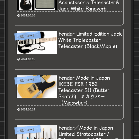
Acoustasonic Telecaster＆
Jack White Panoverb
2024.10.16
Fender Limited Edition Jack
ご紹介コーナー
White Triplecaster
Telecaster (Black/Maple)
2024.10.15
Fender Made in Japan
ご紹介コーナー
IKEBE FSR 1952
Telecaster SH (Butter
Scotch) ミカウバー
（Micawber）
2024.10.14
Fender／Made in Japan
ご紹介コーナー
Limited Stratocaster /