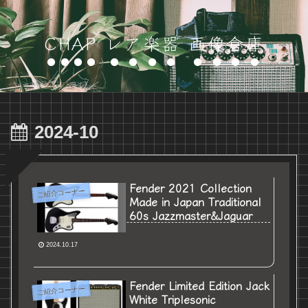
CHAP レア楽器 画像倉庫
2024-10
Fender 2021 Collection
ご紹介コーナー
Made in Japan Traditional
60s Jazzmaster&Jaguar
2024.10.17
Fender Limited Edition Jack
ご紹介コーナー
White Triplesonic