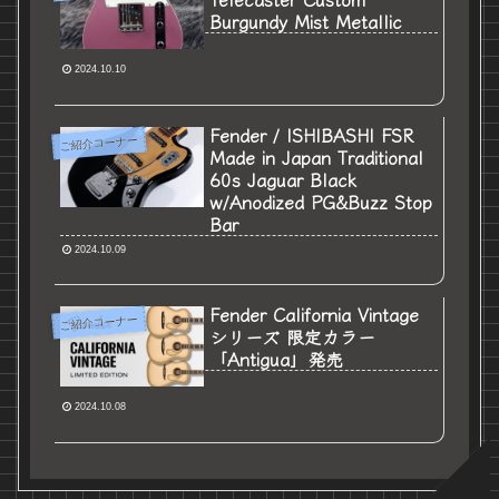
Burgundy Mist Metallic
2024.10.10
Fender / ISHIBASHI FSR
ご紹介コーナー
Made in Japan Traditional
60s Jaguar Black
w/Anodized PG&Buzz Stop
Bar
2024.10.09
Fender California Vintage
ご紹介コーナー
シリーズ 限定カラー
「Antigua」発売
2024.10.08