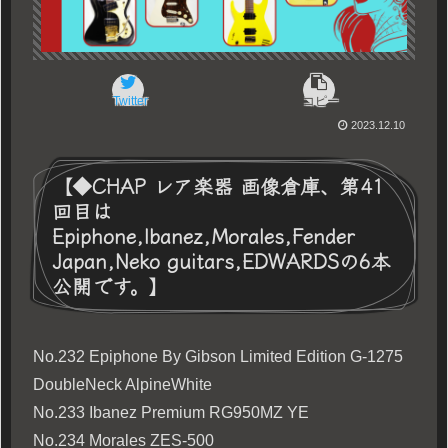
Twitter
コピー
2023.12.10
【◆CHAP レア楽器 画像倉庫、第41
回目は
Epiphone,Ibanez,Morales,Fender
Japan,Neko guitars,EDWARDSの6本
公開です。】
No.232 Epiphone By Gibson Limited Edition G-1275
DoubleNeck AlpineWhite
No.233 Ibanez Premium RG950MZ YE
No.234 Morales ZES-500