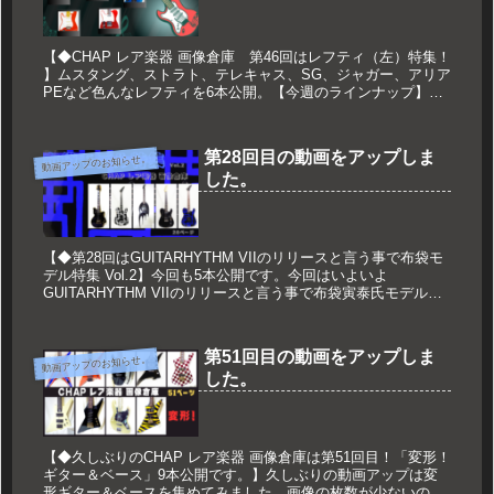
【◆CHAP レア楽器 画像倉庫 第46回はレフティ（左）特集！
】ムスタング、ストラト、テレキャス、SG、ジャガー、アリア
PEなど色んなレフティを6本公開。【今週のラインナップ】
No.262 Fender Japan MG69-77 LH...
第28回目の動画をアップしま
動画アップのお知らせ。
した。
【◆第28回はGUITARHYTHM VIIのリリースと言う事で布袋モ
デル特集 Vol.2】今回も5本公開です。今回はいよいよ
GUITARHYTHM VIIのリリースと言う事で布袋寅泰氏モデル特
集Vol.2です。 前回のVol.1の動画がこ...
第51回目の動画をアップしま
動画アップのお知らせ。
した。
【◆久しぶりのCHAP レア楽器 画像倉庫は第51回目！「変形！
ギター＆ベース」9本公開です。】久しぶりの動画アップは変
形ギター＆ベースを集めてみました。画像の枚数が少ないので