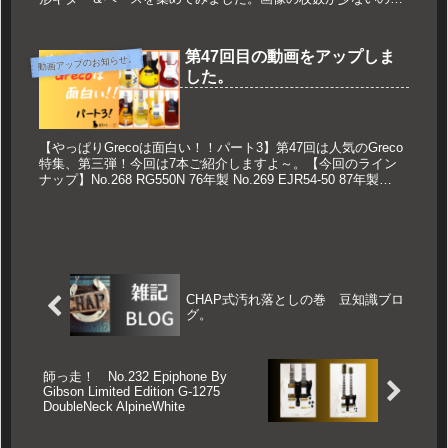
上げない予定でしたがその分、本数を増やしました(^_^;) 病
気...
第47回目の動画をアップしま
動画アップのお知らせ。
した。
【やっぱりGrecoは面白い！！パート3】第47回は人気のGreco
特集、第三弾！今回は7本ご紹介しますよ～。【今回のライン
ナップ】No.268 RG550N 76年製 No.269 EJR54-50 87年製
No.270 SE380 8...
CHAP式汚れ落としの巻 豆知識ブロ
グ。
師っ走！ No.232 Epiphone By
Gibson Limited Edition G-1275
DoubleNeck AlpineWhite