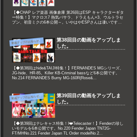
【◆CHAP レア楽器 画像倉庫 第26回はESP キャラクターギタ
ー特集！】マクロス7 熱気バサラ、ドラえもん×3、ウルトラセ
ブン、初音ミクの6本公開～。いやはやESPさんは凄いですね
～。ESPさんに頼めばなんでも作ってくれますね（笑）N...
第38回目の動画をアップしま
動画アップのお知らせ。
した。
【◆第38回はhide&TAIJI特集！】FERNANDES MGシリーズ、
JG-hide、HR-85。Killer KB-Criminal bassなど6本公開です。
No.214 FERNANDES Burny MG-160R(Rose&...
第39回目の動画をアップしま
動画アップのお知らせ。
した。
【◆第39回はテレキャス特集！I❤️Telecaster！】Fenderの珍し
いモデルを6本公開です。No.220 Fender Japan TN72G-
FT/MHNo.221 Fender Japan TL Order modelNo.2...