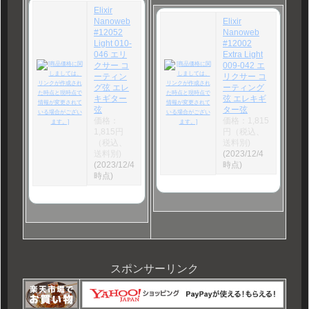
Elixir
Nanoweb
Elixir
#12052
Nanoweb
Light 010-
#12002
046 エリ
Extra Light
クサー コ
009-042 エ
ーティン
リクサー コ
グ弦 エレ
ーティング
キギター
弦 エレキギ
弦
ター弦
価格：
価格：1,815
1,815円
円（税込、
（税込、
送料別)
送料別)
(2023/12/4
(2023/12/4
時点)
時点)
スポンサーリンク