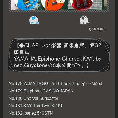
Twitter
コピー
2023.10.07
【◆CHAP レア楽器 画像倉庫、第32
回目は
YAMAHA,Epiphone,Charvel,KAY,Iba
nez,Guyatoneの6本公開です。】
No.178 YAMAHA SG-1500 Trans Blue イケベMod
No.179 Epiphone CASINO JAPAN
No.180 Charvel Surfcaster
No.181 KAY ThinTwin K-161
No.182 Ibanez 540STN