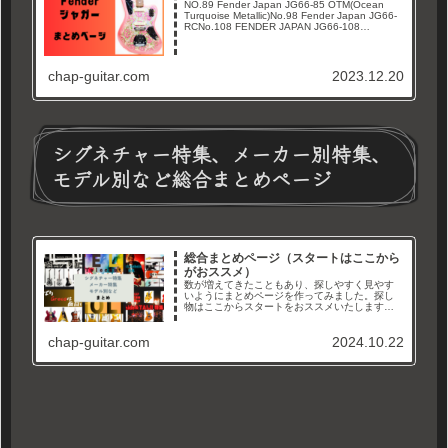
NO.89 Fender Japan JG66-85 OTM(Ocean
Turquoise Metallic)No.98 Fender Japan JG66-
RCNo.108 FENDER JAPAN JG66-108
ASVNo.172...
chap-guitar.com
2023.12.20
シグネチャー特集、メーカー別特集、
モデル別など総合まとめページ
総合まとめページ（スタートはここから
がおススメ）
数が増えてきたこともあり、探しやすく見やす
いようにまとめページを作ってみました。探し
物はここからスタートをおススメいたします。
メーカー別、タイプ別、シグネチャーモデル特
集などなど。徐々に増やして、まとめていきま
chap-guitar.com
2024.10.22
すので沢山見て行ってくださいね...