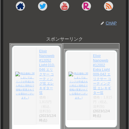
CHAP
スポンサーリンク
Elixir
Nanoweb
Elixir
#12052
Nanoweb
Light 010-
#12002
046 エリ
Extra Light
クサー コ
009-042 エ
ーティン
リクサー コ
グ弦 エレ
ーティング
キギター
弦 エレキギ
弦
ター弦
価格：
価格：1,815
1,815円
円（税込、
（税込、
送料別)
送料別)
(2023/12/4
(2023/12/4
時点)
時点)