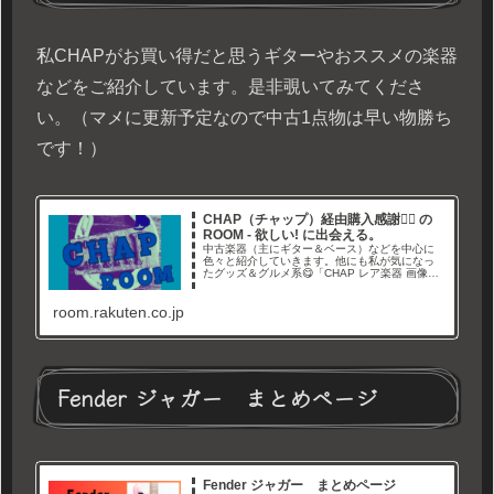
私CHAPがお買い得だと思うギターやおススメの楽器
などをご紹介しています。是非覗いてみてくださ
い。（マメに更新予定なので中古1点物は早い物勝ち
です！）
CHAP（チャップ）経由購入感謝🙇‍♂ の
ROOM - 欲しい! に出会える。
中古楽器（主にギター＆ベース）などを中心に
色々と紹介していきます。他にも私が気になっ
たグッズ＆グルメ系😋「CHAP レア楽器 画像倉
庫」と言うYouTubeチャンネルやブログでレア
なギター画像や情報を紹介しています。Twitterも
room.rakuten.co.jp
やってます→経由購入ありがとうございます🙇‍
Fender ジャガー まとめページ
Fender ジャガー まとめページ