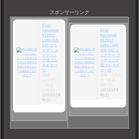
スポンサーリンク
Elixir
Nanoweb
Elixir
#12052
Nanoweb
Light 010-
#12002
046 エリ
Extra Light
クサー コ
009-042 エ
ーティン
リクサー コ
グ弦 エレ
ーティング
キギター
弦 エレキギ
弦
ター弦
価格：
価格：1,815
1,815円
円（税込、
（税込、
送料別)
送料別)
(2023/12/4
(2023/12/4
時点)
時点)