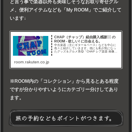
と言う事で楽器以外も美味しそうなお取り寄せグル
メ、便利アイテムなども「My ROOM」でご紹介して
います↓
CHAP（チャップ）経由購入感謝🙇‍♂ の
ROOM - 欲しい! に出会える。
中古楽器（主にギター＆ベース）などを中心に
色々と紹介していきます。他にも私が気になっ
たグッズ＆グルメ系😋「CHAP レア楽器 画像倉
庫」と言うYouTubeチャンネルやブログでレア
なギター画像や情報を紹介しています。Twitterも
room.rakuten.co.jp
やってます→経由購入ありがとうございます🙇‍
※ROOM内の「コレクション」から見るとある程度
ですが分かりやすいようにカテゴリー分けしてあり
ます。
旅の予約などもポイントがつきます。