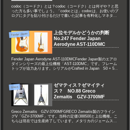
codoc（コードク）とは？codoc（コードク）とは何ぞや？と思
った方も多い事でしょう。「codocとは」codocは、お使いのブ
ログにタグを貼り付けるだけで書いた記事を有料化しマネタイ
ズできるサービスです。記事単体の販売だけでなく、定期...
上位モデルかどうかの判断
Fender Japan
No.247 Fender Japan
Aerodyne AST-110DMC
Fender Japan Aerodyne AST-110DMCFender Japan製のエアロ
ダインシリーズの最上位機種「AST-110DMC」です。フレーム
トップが迫力あります。シリアルがCrafted in Japan S0 + 5...
ゼマティス？ゼマイティ
Greco
ス？ NO.88 Greco
Zemaitis GZV-3700MF
Greco Zemaitis GZV-3700MFGRECO Zemaitis製のフライン
グV「GZV-3700MF」です。当時の定価\388500と上位機種。こ
ちらは現在では生産終了しています。メタリカのジェームス・
ヘッドフィールド氏も使...