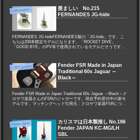
羨ましい No.215
FERNANDES
FERNANDES JG-hide
FERNANDES JG-hideFERNANDES製の「JG-hide」です。こ
ちらは200本限定モデルになります。「ROCKET DIVE」
「GOOD BYE」のPV等で使用されているモデルだそうです。
(function(b,c,f,g...
Fender FSR Made in Japan
ご紹介コーナー
Traditional 60s Jaguar ～
Black～
Fender FSR Made in Japan Traditional 60s Jaguar ～Black～ク
ロサワ楽器さんのFSRのジャガーです。現在予約受付中の新モ
デルです。マッチングヘッド引用元：クロサワ楽器FSRについ
てはこちら↓...
カリスマは日本製推し No.196
Fender Japan
Fender JAPAN KC-MG/LH
SBL