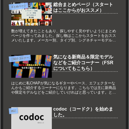
総合まとめページ（スタート
まとめページ
はここからがおススメ）
数が増えてきたこともあり、探しやすく見やすいようにまとめ
ページを作ってみました。探し物はここからスタートをおスス
メいたします。メーカー別、タイプ別、シグネチャーモデル特
集などなど。徐々に増やして、まとめていきますので沢山見て
行ってくださいね...
気になる新商品＆限定モデル
ご紹介コーナー
などをご紹介コーナー（FSR
についてもこちら）
はじめに私CHAPが気になるギターやベース、エフェクターな
んかもご紹介するコーナーになります。こちらでは主に新商品
や限定モデルなどをご紹介していければと思っています。と言
うのもここ最近、特にFenderさんが限定モデルを多数発売され
ておりま...
codoc（コードク）を始めま
雑記
した。