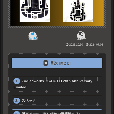
Twitter
コピー
2025.10.30
2024.07.05
目次
Zodiacworks TC-HOTEI 25th Anniversary
Limited
スペック