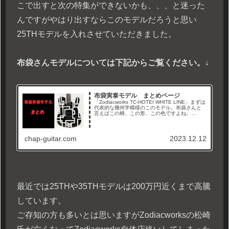
こで出すと次の特集ができないかも、、、と迷った
んですがやはり出すならこのモデルだろうと思い
25THモデルを入れさせていただきました。
布袋さんモデルについては下記からご覧ください。↓
布袋寅泰モデル まとめページ
「Zodiacworks TC-HOTEI WHITE LINE」まずは
代表的な幾何学模様のこのモデル。布袋さんと
言えばこの柄、この形、この色ですよね。
「Fernandes TE-115HT BLACK LINE」そして
色が反転したこちら「...
chap-guitar.com
2023.12.12
最近では25THや35THモデルは200万円近くまで高騰
しています。
ご存知の方も多いとは思いますがZodiacworksの松崎