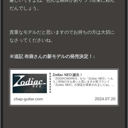
厳しいですよね。色んな絡みがありつつ古巣に頼ん
だんでしょう。
貴重なモデルだと思いますのでお持ちの方は大切に
なさってくださいね。
※追記 布袋さんの新モデルの発売決定！↓
Zodiac NEO 誕生！
「ZODIACWORKS」から「Zodiac NEO」へも
うご存知の方も多いと思いますが新ブランド
「Zodiac NEO」の発足が発表されましたね。
「ZODIACWORKS」の創業者である「松崎淳
氏」が2022年2月に急逝し、翌年2023年...
chap-guitar.com
2024.07.20