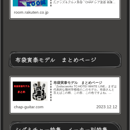
たグッズ＆グルメ系😋「CHAP レア楽器 画像倉
庫」と言うYouTubeチャンネルやブログでレア
なギター画像や情報を紹介しています。Twitterも
room.rakuten.co.jp
やってます→経由購入ありがとうございます🙇‍
布袋寅泰モデル まとめページ
布袋寅泰モデル まとめページ
「Zodiacworks TC-HOTEI WHITE LINE」まずは
代表的な幾何学模様のこのモデル。布袋さんと
言えばこの柄、この形、この色ですよね。
「Fernandes TE-115HT BLACK LINE」そして
色が反転したこちら「...
chap-guitar.com
2023.12.12
シグネチャー特集、メーカー別特集、