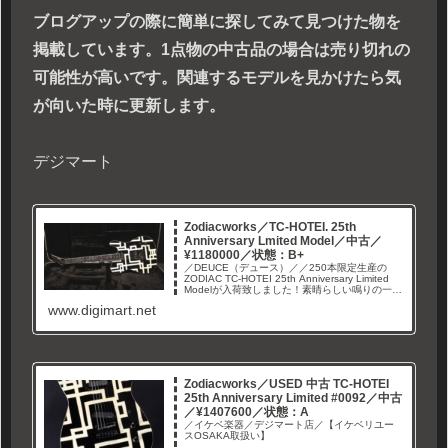
ブログアップの際に簡単に探してみて見つけた物を
掲載しています。1点物の中古品の場合は売り切れの
可能性が高いです。関連するモデルを見かけたら気
が向いた時に更新します。
デジマート
Zodiacworks／TC-HOTEI. 25th
Anniversary Lmited Model／中古／
¥1180000／状態：B+
／DEUCE（デュース）／／250本限定生産の
ZODIAC TC-HOTEI 25th Anniversary Limited
Modelが入荷致しました！素晴らしい鳴りの一本
です！ご委託者様のご厚意により1,530,000円
www.digimart.net
→1,180,000円に大幅お値引きにてのご提供で
す！
Zodiacworks／USED 中古 TC-HOTEI
25th Anniversary Limited #0092／中古
／¥1407600／状態：A
／イケベ楽器／デジマート店／【イケベリユー
スOSAKA取扱い】