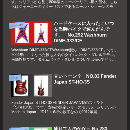
す。シリアルから見て80年製のスーパーリアル期の個体。こち
らはジャーニーのギターリストであるニール・ショーンのモデ
ル「Super Custom」を意識し...
ハードケースに入ったこいつ
Washburn
を当時バイクで運んだんで
す。 No.292 Washburn
DIME-333/CF
Washburn DIME-333/CFWashburn製の「DIME-333/CF」です。
2004年に亡くなった後も人気のダイムバック・ダレルモデル。
南部旗柄です。ダイムバック・ダレルについてはwikiでどうぞ
↓(function(b,c...
甘いトーン？ NO.83 Fender
Fender
Japan ST-HO-3S
Fender Japan ST-HO-3SFENDER JAPAN製のストラト
「ST/HO/3S」です。当時の限定シリーズモデル。シリアルが
Made in Japan JD12 + 6桁の数字なので2012年製。
(function(b,c,...
疲れてんのかな～ No.283