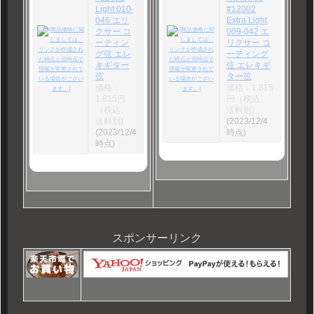
Light 010-
#12002
046 エリ
Extra Light
クサー コ
009-042 エ
ーティン
リクサー コ
グ弦 エレ
ーティング
キギター
弦 エレキギ
弦
ター弦
価格：
価格：1,815
1,815円
円（税込、
（税込、
送料別)
送料別)
(2023/12/4
(2023/12/4
時点)
時点)
スポンサーリンク