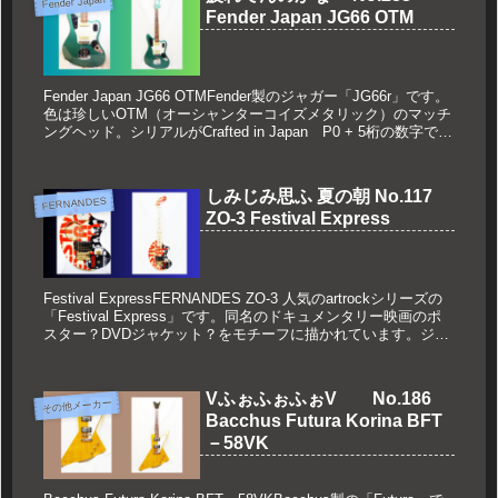
Fender Japan
Fender Japan JG66 OTM
Fender Japan JG66 OTMFender製のジャガー「JG66r」です。
色は珍しいOTM（オーシャンターコイズメタリック）のマッチ
ングヘッド。シリアルがCrafted in Japan P0 + 5桁の数字です
ので1999～2...
しみじみ思ふ 夏の朝 No.117
FERNANDES
ZO-3 Festival Express
Festival ExpressFERNANDES ZO-3 人気のartrockシリーズの
「Festival Express」です。同名のドキュメンタリー映画のポ
スター？DVDジャケット？をモチーフに描かれています。ジャ
ニスジョプリン、グ...
VふぉふぉふぉV No.186
その他メーカー
Bacchus Futura Korina BFT
－58VK