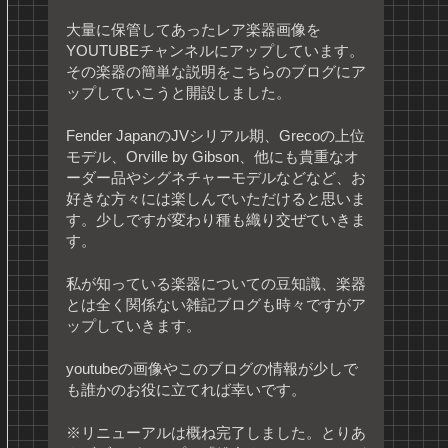
大量に保管してあったレア楽器画像を
YOUTUBEチャンネルにアップしています。
その楽器の簡単な説明をこちらのブログにア
ップしていこうと開設しました。
Fender JapanのJVシリアル期、Grecoの上位
モデル、Orville by Gibson、他にも貴重なオ
ーダー品やシグネチャーモデルなどなど、お
好きな方々には楽しんでいただけると思いま
す。少しですが変わり種も織り交ぜていきま
す。
私が知っている楽器についての豆知識、楽器
とは全く関係ない雑記ブログも時々ですがア
ップしていきます。
youtubeの画像やこのブログの情報が少しで
も誰かのお役に立てれば幸いです。
※リニューアルは概ね完了しました。とりあ