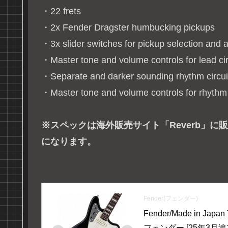
・22 frets
・2x Fender Dragster humbucking pickups
・3x slider switches for pickup selection and 
・Master tone and volume controls for lead cir
・Separate and darker sounding rhythm circuit (
・Master tone and volume controls for rhythm 
※スペックは海外販売サイト「Reverb」
になります。
Fender(フェンダー)
Fender/Made in Japan 
フェンダー [25年3月