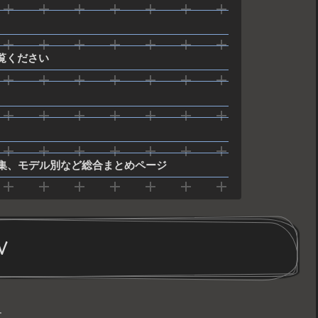
ご覧ください
集、モデル別など総合まとめページ
V
す。