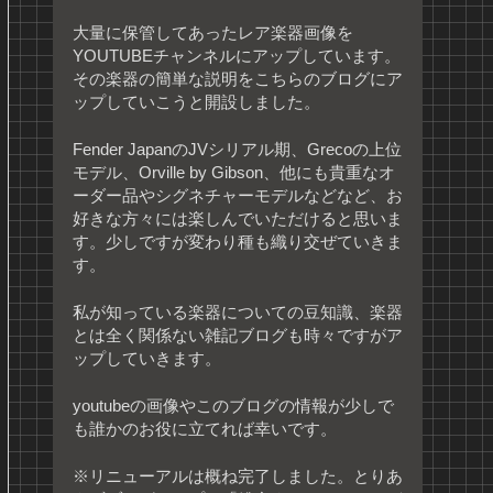
大量に保管してあったレア楽器画像を
YOUTUBEチャンネルにアップしています。
その楽器の簡単な説明をこちらのブログにア
ップしていこうと開設しました。
Fender JapanのJVシリアル期、Grecoの上位
モデル、Orville by Gibson、他にも貴重なオ
ーダー品やシグネチャーモデルなどなど、お
好きな方々には楽しんでいただけると思いま
す。少しですが変わり種も織り交ぜていきま
す。
私が知っている楽器についての豆知識、楽器
とは全く関係ない雑記ブログも時々ですがア
ップしていきます。
youtubeの画像やこのブログの情報が少しで
も誰かのお役に立てれば幸いです。
※リニューアルは概ね完了しました。とりあ