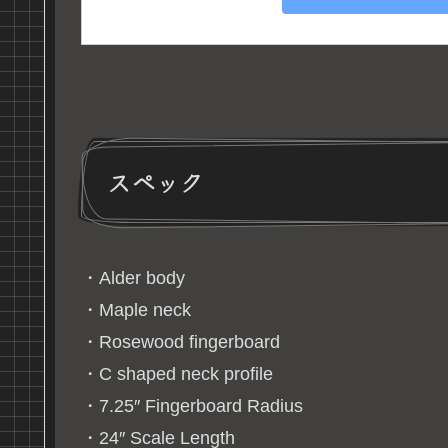
スペック
・Alder body
・Maple neck
・Rosewood fingerboard
・C shaped neck profile
・7.25″ Fingerboard Radius
・24″ Scale Length