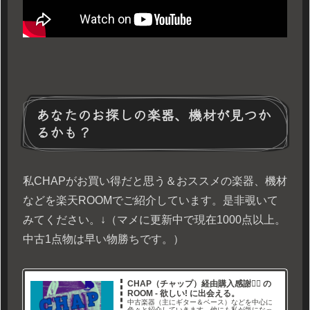
あなたのお探しの楽器、機材が見つか
るかも？
私CHAPがお買い得だと思う＆おススメの楽器、機材
などを楽天ROOMでご紹介しています。是非覗いて
みてください。↓（マメに更新中で現在1000点以上。
中古1点物は早い物勝ちです。）
CHAP（チャップ）経由購入感謝🙇‍♂ の
ROOM - 欲しい! に出会える。
中古楽器（主にギター＆ベース）などを中心に
色々と紹介していきます。他にも私が気になっ