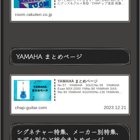
たグッズ＆グルメ系😋「CHAP レア楽器 画像倉
庫」と言うYouTubeチャンネルやブログでレア
なギター画像や情報を紹介しています。Twitterも
room.rakuten.co.jp
やってます→経由購入ありがとうございます🙇‍
YAMAHA まとめページ
YAMAHA まとめページ
No.57 YAMAHA SG2CNo.58 YAMAHA
Exart NSX-2000 YNNo.86 YAMAHA SAS-
INo.90 YAMAHA SG2000No.136 YAMAHA
SAS-T（安全地帯 玉置浩二 モデル）No...
chap-guitar.com
2023.12.21
シグネチャー特集、メーカー別特集、
モデル別など総合まとめページ