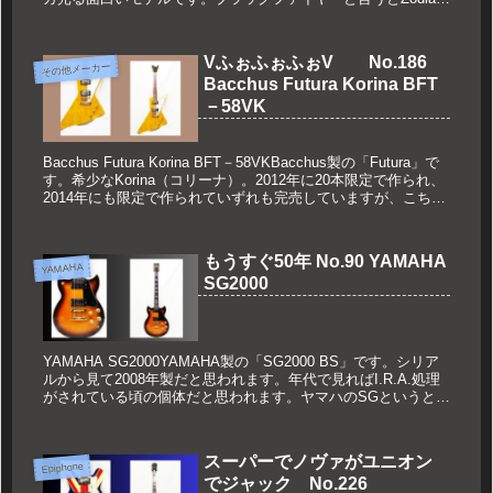
製が有名ですが調べてみ...
VふぉふぉふぉV No.186
その他メーカー
Bacchus Futura Korina BFT
－58VK
Bacchus Futura Korina BFT－58VKBacchus製の「Futura」で
す。希少なKorina（コリーナ）。2012年に20本限定で作られ、
2014年にも限定で作られていずれも完売していますが、こちら
はその前2010...
もうすぐ50年 No.90 YAMAHA
YAMAHA
SG2000
YAMAHA SG2000YAMAHA製の「SG2000 BS」です。シリア
ルから見て2008年製だと思われます。年代で見ればI.R.A.処理
がされている頃の個体だと思われます。ヤマハのSGというと高
中正義氏やサンタナなどが使用し人気のモデ...
スーパーでノヴァがユニオン
Epiphone
でジャック No.226