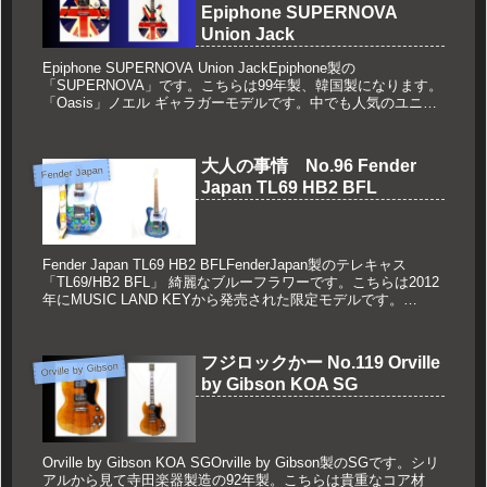
Epiphone SUPERNOVA
Union Jack
Epiphone SUPERNOVA Union JackEpiphone製の
「SUPERNOVA」です。こちらは99年製、韓国製になります。
「Oasis」ノエル ギャラガーモデルです。中でも人気のユニオ
ンジャック。(function(b,...
大人の事情 No.96 Fender
Fender Japan
Japan TL69 HB2 BFL
Fender Japan TL69 HB2 BFLFenderJapan製のテレキャス
「TL69/HB2 BFL」 綺麗なブルーフラワーです。こちらは2012
年にMUSIC LAND KEYから発売された限定モデルです。
mr.childre...
フジロックかー No.119 Orville
Orville by Gibson
by Gibson KOA SG
Orville by Gibson KOA SGOrville by Gibson製のSGです。シリ
アルから見て寺田楽器製造の92年製。こちらは貴重なコア材