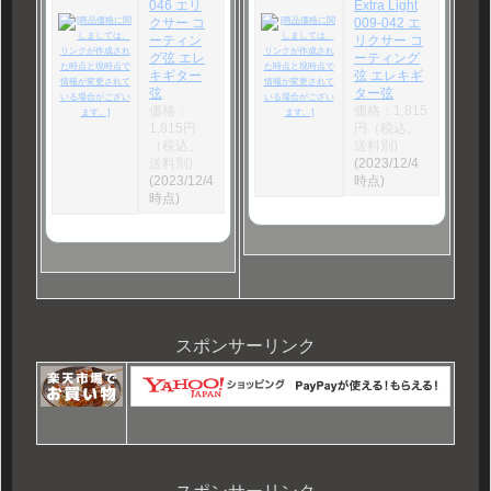
046 エリ
Extra Light
クサー コ
009-042 エ
ーティン
リクサー コ
グ弦 エレ
ーティング
キギター
弦 エレキギ
弦
ター弦
価格：
価格：1,815
1,815円
円（税込、
（税込、
送料別)
送料別)
(2023/12/4
(2023/12/4
時点)
時点)
スポンサーリンク