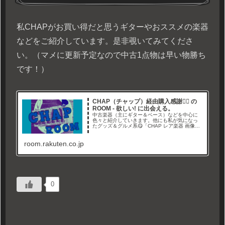
私CHAPがお買い得だと思うギターやおススメの楽器
などをご紹介しています。是非覗いてみてくださ
い。（マメに更新予定なので中古1点物は早い物勝ち
です！）
CHAP（チャップ）経由購入感謝🙇‍♂ の
ROOM - 欲しい! に出会える。
中古楽器（主にギター＆ベース）などを中心に
色々と紹介していきます。他にも私が気になっ
たグッズ＆グルメ系😋「CHAP レア楽器 画像倉
庫」と言うYouTubeチャンネルやブログでレア
なギター画像や情報を紹介しています。Twitterも
room.rakuten.co.jp
やってます→経由購入ありがとうございます🙇‍
0