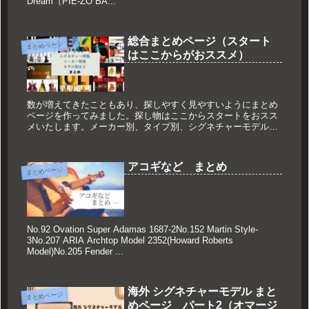
Dream（PIE-ZO BA...
総合まとめページ（スタート
まとめページ
はここからがおススメ）
数が増えてきたこともあり、探しやすく見やすいようにまとめ
ページを作ってみました。探し物はここからスタートをおスス
メいたします。メーカー別、タイプ別、シグネチャーモデル特
集などなど。徐々に増やして、まとめていきますので沢山見て
行ってくださいね...
アコギなど まとめ
まとめページ
No.92 Ovation Super Adamas 1687-2No.152 Martin Style-
3No.207 ARIA Archtop Model 2352(Howard Roberts
Model)No.205 Fender ...
海外 シグネチャーモデル まと
まとめページ
めページ パート2（オマージ