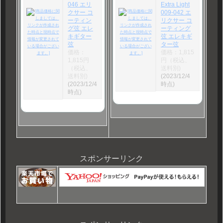
046 エリ
Extra Light
クサー コ
009-042 エ
ーティン
リクサー コ
グ弦 エレ
ーティング
キギター
弦 エレキギ
弦
ター弦
価格：
価格：1,815
1,815円
円（税込、
（税込、
送料別)
送料別)
(2023/12/4
(2023/12/4
時点)
時点)
スポンサーリンク