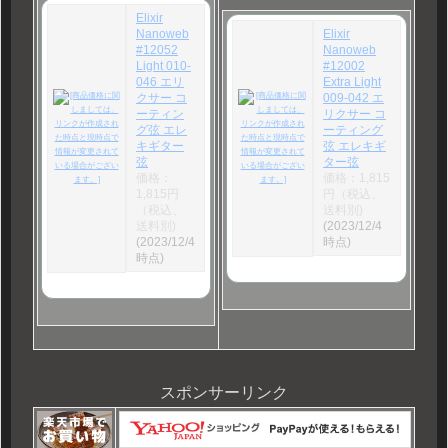
Elixir
Nanoweb
Elixir
#12052
Nanoweb
Light 010-
#12002
046 エリ
Extra Light
クサー コ
009-042 エ
ーティン
リクサー コ
グ弦 エレ
ーティング
キギター
弦 エレキギ
弦
ター弦
価格：
価格：1,815
1,815円
円（税込、
（税込、
送料別)
送料別)
(2023/12/4
(2023/12/4
時点)
時点)
スポンサーリンク