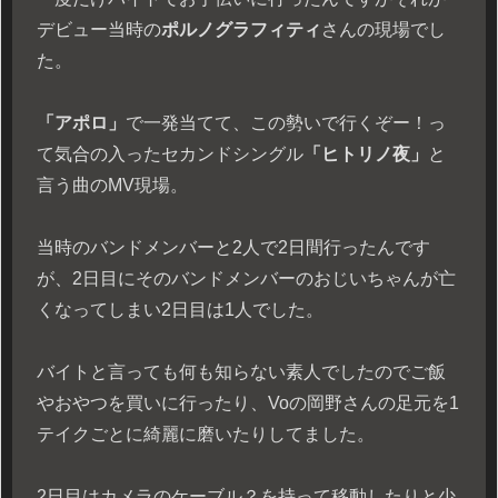
デビュー当時の
ポルノグラフィティ
さんの現場でし
た。
「アポロ」
で一発当てて、この勢いで行くぞー！っ
て気合の入ったセカンドシングル
「ヒトリノ夜」
と
言う曲のMV現場。
当時のバンドメンバーと2人で2日間行ったんです
が、2日目にそのバンドメンバーのおじいちゃんが亡
くなってしまい2日目は1人でした。
バイトと言っても何も知らない素人でしたのでご飯
やおやつを買いに行ったり、Voの岡野さんの足元を1
テイクごとに綺麗に磨いたりしてました。
2日目はカメラのケーブル？を持って移動したりと少