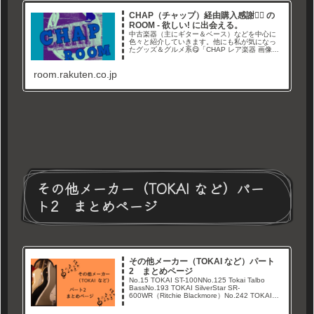
CHAP（チャップ）経由購入感謝🙇‍♂ の
ROOM - 欲しい! に出会える。
中古楽器（主にギター＆ベース）などを中心に
色々と紹介していきます。他にも私が気になっ
たグッズ＆グルメ系😋「CHAP レア楽器 画像倉
庫」と言うYouTubeチャンネルやブログでレア
なギター画像や情報を紹介しています。Twitterも
room.rakuten.co.jp
やってます→経由購入ありがとうございます🙇‍
その他メーカー（TOKAI など）パー
ト2 まとめページ
その他メーカー（TOKAI など）パート
2 まとめページ
No.15 TOKAI ST-100NNo.125 Tokai Talbo
BassNo.193 TOKAI SilverStar SR-
600WR（Ritchie Blackmore）No.242 TOKAI
LS-50No.52 Jar...